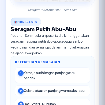
Seragam Putih Abu-Abu — Hari Senin
HARI SENIN
Seragam Putih Abu-Abu
Pada hari Senin, seluruh peserta didik menggunakan
seragam nasional putih abu-abu sebagai simbol
kedisiplinan dan semangat dalam memulai kegiatan
belajar di awal pekan.
KETENTUAN PEMAKAIAN
Kemeja putih lengan panjang atau
1
pendek.
Celana atau rok panjang warna abu-abu.
2
Dasi SMKN 1 Nunukan.
3