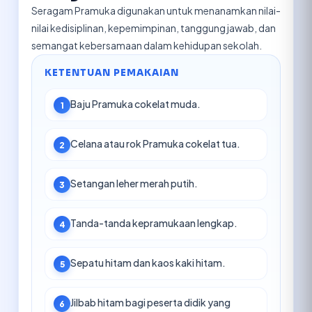
Seragam Pramuka digunakan untuk menanamkan nilai-
nilai kedisiplinan, kepemimpinan, tanggung jawab, dan
semangat kebersamaan dalam kehidupan sekolah.
KETENTUAN PEMAKAIAN
Baju Pramuka cokelat muda.
1
Celana atau rok Pramuka cokelat tua.
2
Setangan leher merah putih.
3
Tanda-tanda kepramukaan lengkap.
4
Sepatu hitam dan kaos kaki hitam.
5
Jilbab hitam bagi peserta didik yang
6