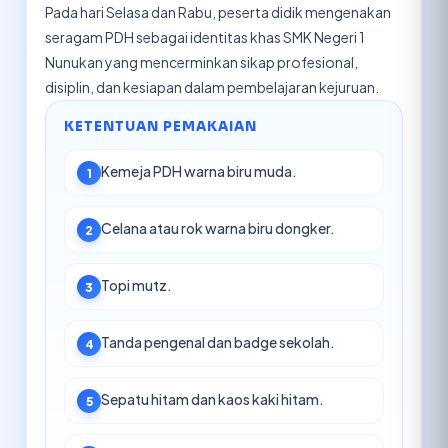
Pada hari Selasa dan Rabu, peserta didik mengenakan
seragam PDH sebagai identitas khas SMK Negeri 1
Nunukan yang mencerminkan sikap profesional,
disiplin, dan kesiapan dalam pembelajaran kejuruan.
KETENTUAN PEMAKAIAN
Kemeja PDH warna biru muda.
1
Celana atau rok warna biru dongker.
2
Topi mutz.
3
Tanda pengenal dan badge sekolah.
4
Sepatu hitam dan kaos kaki hitam.
5