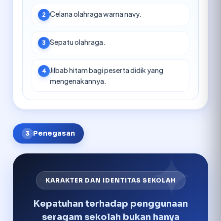
Celana olahraga warna navy.
2
Sepatu olahraga.
3
Jilbab hitam bagi peserta didik yang
4
mengenakannya.
Penegasan
3
KARAKTER DAN IDENTITAS SEKOLAH
Kepatuhan terhadap penggunaan
seragam sekolah bukan hanya