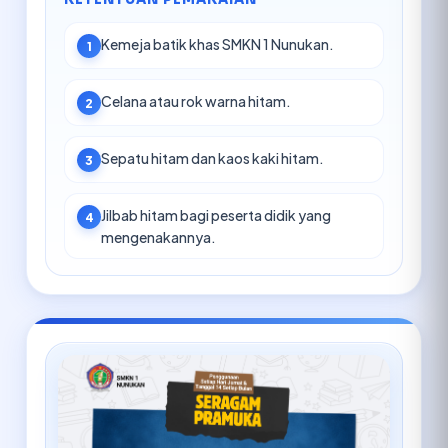
Kemeja batik khas SMKN 1 Nunukan.
1
Celana atau rok warna hitam.
2
Sepatu hitam dan kaos kaki hitam.
3
Jilbab hitam bagi peserta didik yang
4
mengenakannya.