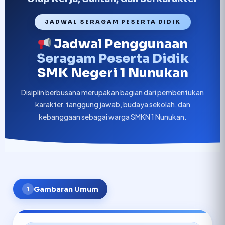
JADWAL SERAGAM PESERTA DIDIK
Jadwal Penggunaan
Seragam Peserta Didik
SMK Negeri 1 Nunukan
Disiplin berbusana merupakan bagian dari pembentukan
karakter, tanggung jawab, budaya sekolah, dan
kebanggaan sebagai warga SMKN 1 Nunukan.
Gambaran Umum
1