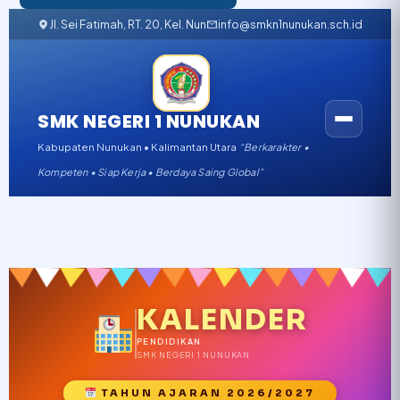
Jl. Sei Fatimah, RT. 20, Kel. Nunukan Barat, Kabupaten Nunukan, K
info@smkn1nunukan.sch.id
SMK NEGERI 1 NUNUKAN
Kabupaten Nunukan • Kalimantan Utara
“Berkarakter •
Kompeten • Siap Kerja • Berdaya Saing Global”
KALENDER
PENDIDIKAN
SMK NEGERI 1 NUNUKAN
TAHUN AJARAN 2026/2027