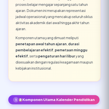
proses belajar mengajar sepanjang satu tahun
ajaran. Dokumen ini merupakan representasi
jadwal operasional yang mencakup seluruh siklus
aktivitas akademik dari awal hingga akhir tahun
ajaran.
Komponen utama yang dimuat meliputi
penetapan awal tahun ajaran
,
durasi
pembelajaran efektif
,
pemetaan minggu
efektif
, serta
pengaturan hari libur
yang
disesuaikan dengan regulasi keagamaan maupun
kebijakan institusional.
Komponen Utama Kalender Pendidikan
1