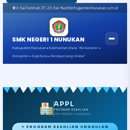
Jl. Sei Fatimah, RT. 20, Kel. Nunukan Barat, Kabupaten Nunukan, K
info@smkn1nunukan.sch.id
SMK NEGERI 1 NUNUKAN
Kabupaten Nunukan • Kalimantan Utara
“Berkarakter •
Kompeten • Siap Kerja • Berdaya Saing Global”
APPL
PROGRAM KEAHLIAN
SMK NEGERI 1 NUNUKAN
✦ PROGRAM KEAHLIAN UNGGULAN