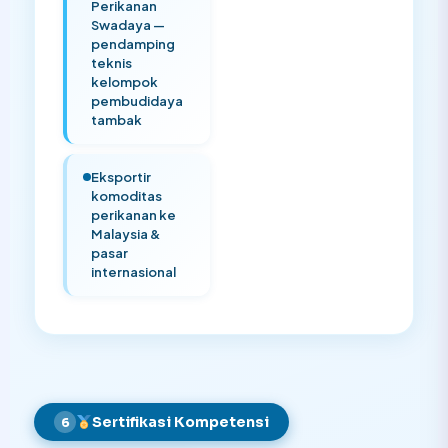
Perikanan
Swadaya —
pendamping
teknis
kelompok
pembudidaya
tambak
Eksportir
komoditas
perikanan ke
Malaysia &
pasar
internasional
Sertifikasi Kompetensi
6