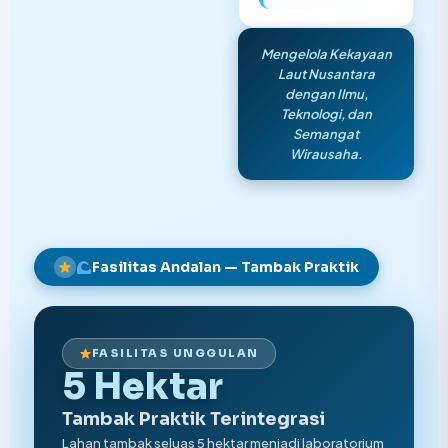
Mengelola Kekayaan
Laut Nusantara
dengan Ilmu,
Teknologi, dan
Semangat
Wirausaha.
Fasilitas Andalan — Tambak Praktik
FASILITAS UNGGULAN
5 Hektar
Tambak Praktik Terintegrasi
Lahan tambak seluas 5 hektar menjadi laboratorium