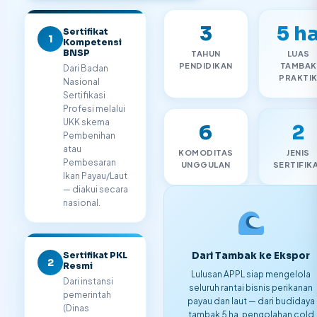
3
5 h
Sertifikat
1
Kompetensi
BNSP
TAHUN
LUAS
PENDIDIKAN
TAMBAK
Dari Badan
PRAKTI
Nasional
Sertifikasi
Profesi melalui
UKK skema
6
2
Pembenihan
atau
KOMODITAS
JENIS
Pembesaran
UNGGULAN
SERTIFIK
Ikan Payau/Laut
— diakui secara
nasional.
Sertifikat PKL
Dari Tambak ke Ekspor
2
Resmi
Lulusan APPL siap mengelola
Dari instansi
seluruh rantai bisnis perikanan
pemerintah
payau dan laut — dari budidaya
(Dinas
tambak 5 ha, pengolahan cold