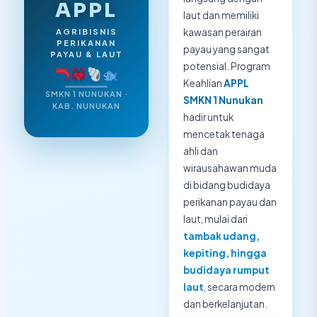
APPL
laut dan memiliki
kawasan perairan
AGRIBISNIS
PERIKANAN
payau yang sangat
PAYAU & LAUT
potensial. Program
Keahlian
APPL
SMKN 1 NUNUKAN ·
SMKN 1 Nunukan
KAB. NUNUKAN
hadir untuk
mencetak tenaga
ahli dan
wirausahawan muda
di bidang budidaya
perikanan payau dan
laut, mulai dari
tambak udang,
kepiting, hingga
budidaya rumput
laut
, secara modern
dan berkelanjutan.