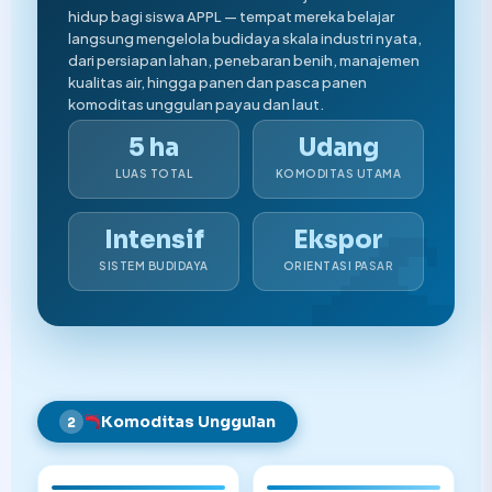
hidup bagi siswa APPL — tempat mereka belajar
langsung mengelola budidaya skala industri nyata,
dari persiapan lahan, penebaran benih, manajemen
kualitas air, hingga panen dan pasca panen
komoditas unggulan payau dan laut.
5 ha
Udang
LUAS TOTAL
KOMODITAS UTAMA
Intensif
Ekspor
SISTEM BUDIDAYA
ORIENTASI PASAR
Komoditas Unggulan
2