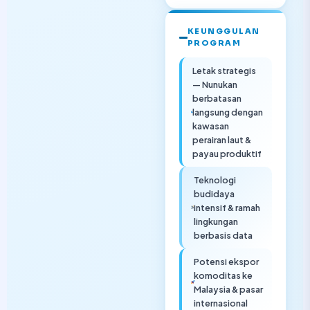
KEUNGGULAN
PROGRAM
Letak strategis
— Nunukan
berbatasan
langsung dengan
kawasan
perairan laut &
payau produktif
Teknologi
budidaya
intensif & ramah
lingkungan
berbasis data
Potensi ekspor
komoditas ke
Malaysia & pasar
internasional