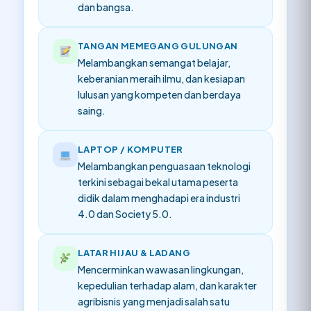
dan bangsa.
TANGAN MEMEGANG GULUNGAN
Melambangkan semangat belajar,
keberanian meraih ilmu, dan kesiapan
lulusan yang kompeten dan berdaya
saing.
LAPTOP / KOMPUTER
Melambangkan penguasaan teknologi
terkini sebagai bekal utama peserta
didik dalam menghadapi era industri
4.0 dan Society 5.0.
LATAR HIJAU & LADANG
Mencerminkan wawasan lingkungan,
kepedulian terhadap alam, dan karakter
agribisnis yang menjadi salah satu