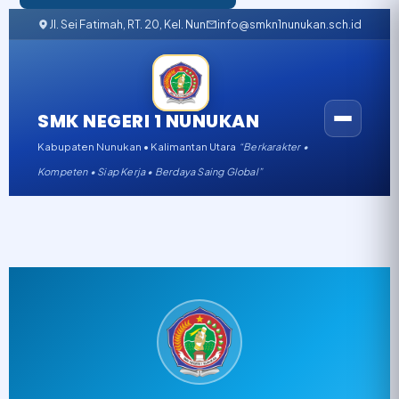
Jl. Sei Fatimah, RT. 20, Kel. Nunukan Barat, Kabupaten Nunukan, K
info@smkn1nunukan.sch.id
SMK NEGERI 1 NUNUKAN
Kabupaten Nunukan • Kalimantan Utara
“Berkarakter •
Kompeten • Siap Kerja • Berdaya Saing Global”