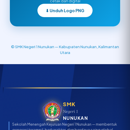
cetak dan digital
⬇ Unduh Logo PNG
© SMK Negeri 1 Nunukan — Kabupaten Nunukan, Kalimantan
Utara
SMK
Negeri 1
NUNUKAN
Sekolah Menengah Kejuruan Negeri 1 Nunukan — membentuk
generasi terampil, berkarakter, dan berdaya saing global.