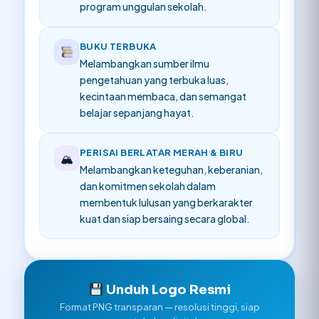
program unggulan sekolah.
BUKU TERBUKA
Melambangkan sumber ilmu
pengetahuan yang terbuka luas,
kecintaan membaca, dan semangat
belajar sepanjang hayat.
PERISAI BERLATAR MERAH & BIRU
🏔
Melambangkan keteguhan, keberanian,
dan komitmen sekolah dalam
membentuk lulusan yang berkarakter
kuat dan siap bersaing secara global.
Unduh Logo Resmi
Format PNG transparan — resolusi tinggi, siap