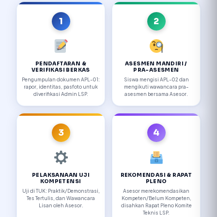
1
2
PENDAFTARAN &
ASESMEN MANDIRI /
VERIFIKASI BERKAS
PRA-ASESMEN
Pengumpulan dokumen APL-01:
Siswa mengisi APL-02 dan
rapor, identitas, pasfoto untuk
mengikuti wawancara pra-
diverifikasi Admin LSP.
asesmen bersama Asesor.
3
4
PELAKSANAAN UJI
REKOMENDASI & RAPAT
KOMPETENSI
PLENO
Uji di TUK: Praktik/Demonstrasi,
Asesor merekomendasikan
Tes Tertulis, dan Wawancara
Kompeten/Belum Kompeten,
Lisan oleh Asesor.
disahkan Rapat Pleno Komite
Teknis LSP.