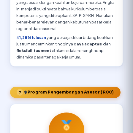
yang sesuai dengan keahlian kejuruan mereka. Angka
ini menjadi bukti nyata bahwa kurikulum berbasis
kompetensi yang diterapkan LSP-P1 SMKN 1 Nunukan
benar-benar relevan dengan kebutuhan pasar kerja
regional dan nasional.
41,28% lulusan
yang bekerja di luar bidang keahlian
justru mencerminkan tingginya
daya adaptasi dan
fleksibilitas mental
alumni dalam menghadapi
dinamika pasar tenaga kerja umum.
Program Pengembangan Asesor (RCC)
7