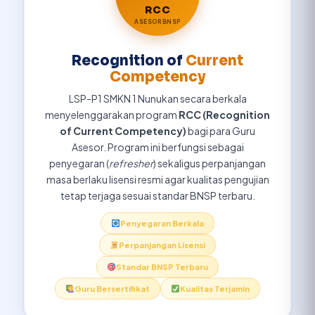
RCC
ASESOR BNSP
Recognition of
Current
Competency
LSP-P1 SMKN 1 Nunukan secara berkala
menyelenggarakan program
RCC (Recognition
of Current Competency)
bagi para Guru
Asesor. Program ini berfungsi sebagai
penyegaran (
refresher
) sekaligus perpanjangan
masa berlaku lisensi resmi agar kualitas pengujian
tetap terjaga sesuai standar BNSP terbaru.
Penyegaran Berkala
Perpanjangan Lisensi
Standar BNSP Terbaru
Guru Bersertifikat
Kualitas Terjamin