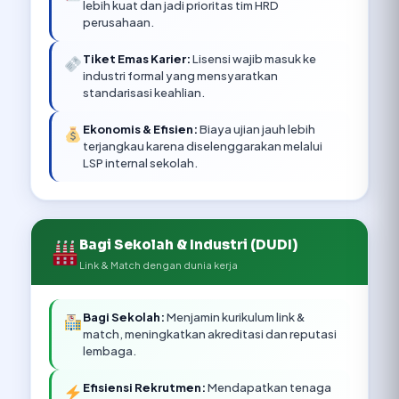
lebih kuat dan jadi prioritas tim HRD
perusahaan.
Tiket Emas Karier:
Lisensi wajib masuk ke
industri formal yang mensyaratkan
standarisasi keahlian.
Ekonomis & Efisien:
Biaya ujian jauh lebih
terjangkau karena diselenggarakan melalui
LSP internal sekolah.
Bagi Sekolah & Industri (DUDI)
Link & Match dengan dunia kerja
Bagi Sekolah:
Menjamin kurikulum link &
match, meningkatkan akreditasi dan reputasi
lembaga.
Efisiensi Rekrutmen:
Mendapatkan tenaga