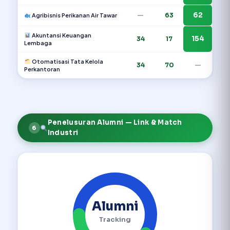
62
—
63
Agribisnis Perikanan Air Tawar
Akuntansi Keuangan
154
34
17
Lembaga
Otomatisasi Tata Kelola
34
70
—
Perkantoran
Penelusuran Alumni — Link & Match
6
Industri
Alumni
Tracking