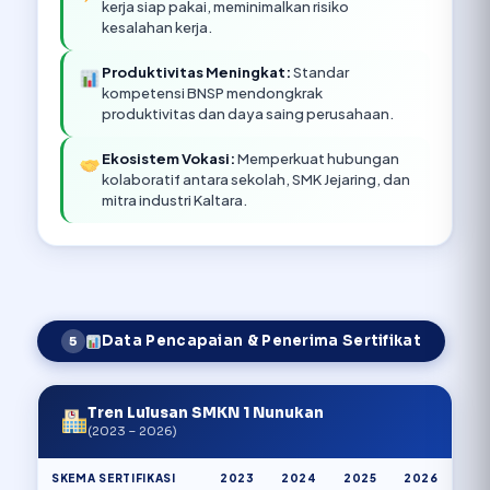
kerja siap pakai, meminimalkan risiko
kesalahan kerja.
Produktivitas Meningkat:
Standar
kompetensi BNSP mendongkrak
produktivitas dan daya saing perusahaan.
Ekosistem Vokasi:
Memperkuat hubungan
kolaboratif antara sekolah, SMK Jejaring, dan
mitra industri Kaltara.
Data Pencapaian & Penerima Sertifikat
5
Tren Lulusan SMKN 1 Nunukan
(2023 – 2026)
SKEMA SERTIFIKASI
2023
2024
2025
2026