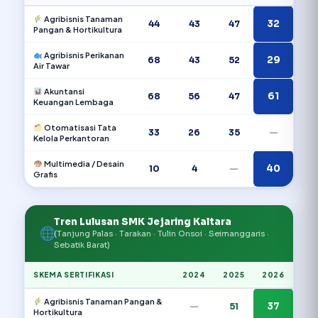
Agribisnis Tanaman
32
44
43
47
Pangan & Hortikultura
Agribisnis Perikanan
29
68
43
52
Air Tawar
Akuntansi
61
68
56
47
Keuangan Lembaga
Otomatisasi Tata
33
26
35
—
Kelola Perkantoran
Multimedia / Desain
40
10
4
—
Grafis
Tren Lulusan SMK Jejaring Kaltara
(Tanjung Palas · Tarakan · Tulin Onsoi · Seimanggaris ·
Sebatik Barat)
SKEMA SERTIFIKASI
2024
2025
2026
Agribisnis Tanaman Pangan &
37
—
51
Hortikultura