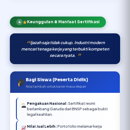
Keunggulan & Manfaat Sertifikasi
4
Ijazah saja tidak cukup. Industri modern
mencari tenaga kerja yang terbukti kompeten
secara nyata.
Bagi Siswa (Peserta Didik)
Nilai tambah untuk karier masa depan
Pengakuan Nasional:
Sertifikat resmi
berlambang Garuda dari BNSP sebagai bukti
legal keahlian.
Nilai Jual Lebih:
Portofolio melamar kerja