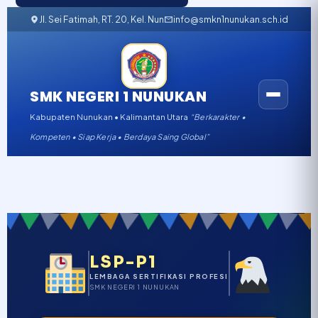
Jl. Sei Fatimah, RT. 20, Kel. Nunukan Barat, Kabupaten Nunukan, K
info@smkn1nunukan.sch.id
SMK NEGERI 1 NUNUKAN
Kabupaten Nunukan • Kalimantan Utara
“Berkarakter •
Kompeten • Siap Kerja • Berdaya Saing Global”
LSP-P1
LEMBAGA SERTIFIKASI PROFESI
SMK NEGERI 1 NUNUKAN