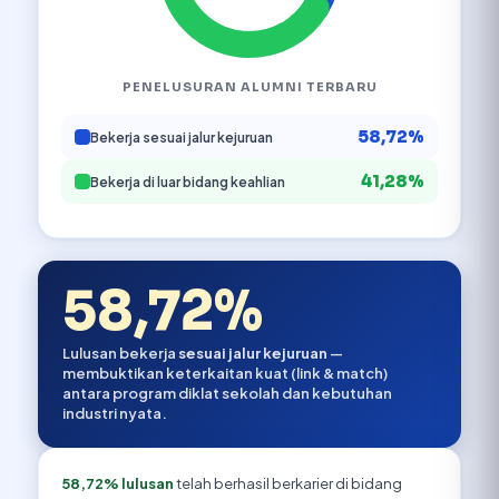
PENELUSURAN ALUMNI TERBARU
58,72%
Bekerja sesuai jalur kejuruan
41,28%
Bekerja di luar bidang keahlian
58,72%
Lulusan bekerja
sesuai jalur kejuruan
—
membuktikan keterkaitan kuat (link & match)
antara program diklat sekolah dan kebutuhan
industri nyata.
58,72% lulusan
telah berhasil berkarier di bidang