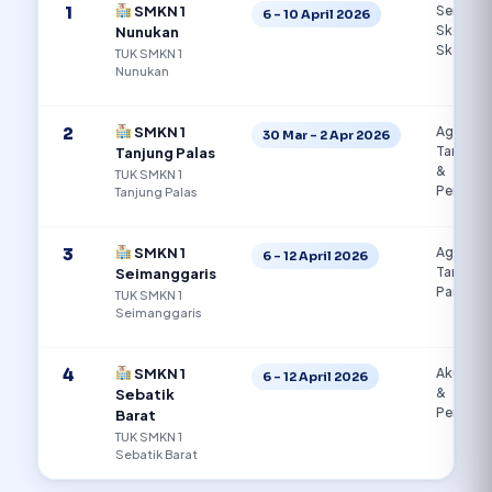
1
SMKN 1
Semua
6 – 10 April 2026
Skema (
Nunukan
Skema)
TUK SMKN 1
Nunukan
2
SMKN 1
Agribisn
30 Mar – 2 Apr 2026
Tanama
Tanjung Palas
&
TUK SMKN 1
Perikana
Tanjung Palas
3
SMKN 1
Agribisn
6 – 12 April 2026
Tanama
Seimanggaris
Pangan
TUK SMKN 1
Seimanggaris
4
SMKN 1
Akuntan
6 – 12 April 2026
&
Sebatik
Perikana
Barat
TUK SMKN 1
Sebatik Barat