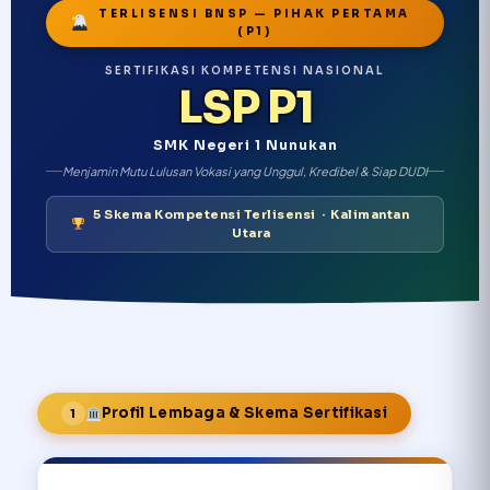
TERLISENSI BNSP — PIHAK PERTAMA
(P1)
SERTIFIKASI KOMPETENSI NASIONAL
LSP P1
SMK Negeri 1 Nunukan
Menjamin Mutu Lulusan Vokasi yang Unggul, Kredibel & Siap DUDI
5 Skema Kompetensi Terlisensi · Kalimantan
Utara
Profil Lembaga & Skema Sertifikasi
1