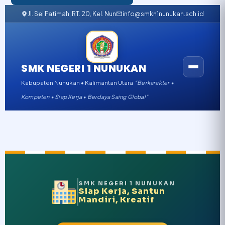
Jl. Sei Fatimah, RT. 20, Kel. Nunukan Barat, Kabupaten Nunukan, K
info@smkn1nunukan.sch.id
SMK NEGERI 1 NUNUKAN
Kabupaten Nunukan • Kalimantan Utara
“Berkarakter •
Kompeten • Siap Kerja • Berdaya Saing Global”
SMK NEGERI 1 NUNUKAN
Siap Kerja, Santun
Mandiri, Kreatif