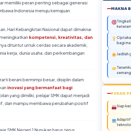
ar memiliki peran penting sebagai generasi
MAKNA B
mbawa Indonesia menuju kemajuan.
Tingkat
keteram
kan, Hari Kebangkitan Nasional dapat dimaknai
 meningkatkan
kompetensi, kreativitas, dan
Ciptaka
bagi ma
anya dituntut untuk cerdas secara akademik,
nia kerja, dunia usaha, dan perkembangan
Jadilah 
Tanamk
semang
rti berani bermimpi besar, disiplin dalam
akan
inovasi yang bermanfaat bagi
PERAN P
lan yang dimiliki, pelajar SMK dapat menjadi
ktif, dan mampu membawa perubahan positif
Siap ker
Adaptif
teknolo
jar SMK Negeri 1 Nunukan harus terus