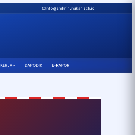
info@smkn1nunukan.sch.id
 KERJA
DAPODIK
E-RAPOR