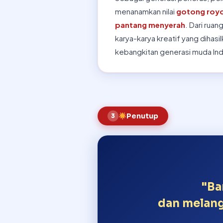
menanamkan nilai
gotong royo
pantang menyerah
. Dari ruan
karya-karya kreatif yang dihasi
kebangkitan generasi muda In
Penutup
3
"Ba
dan melang