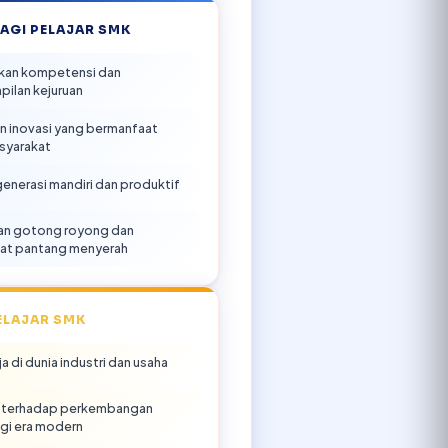
AGI PELAJAR SMK
kan kompetensi dan
pilan kejuruan
n inovasi yang bermanfaat
syarakat
generasi mandiri dan produktif
an gotong royong dan
at pantang menyerah
ELAJAR SMK
ja di dunia industri dan usaha
 terhadap perkembangan
gi era modern