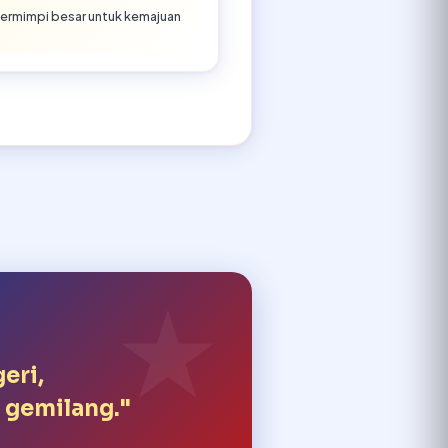
bermimpi besar untuk kemajuan
eri,
 gemilang."