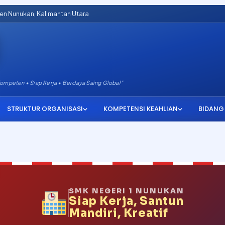
aten Nunukan, Kalimantan Utara
Kompeten • Siap Kerja • Berdaya Saing Global”
STRUKTUR ORGANISASI
KOMPETENSI KEAHLIAN
BIDANG
SMK NEGERI 1 NUNUKAN
Siap Kerja, Santun
Mandiri, Kreatif