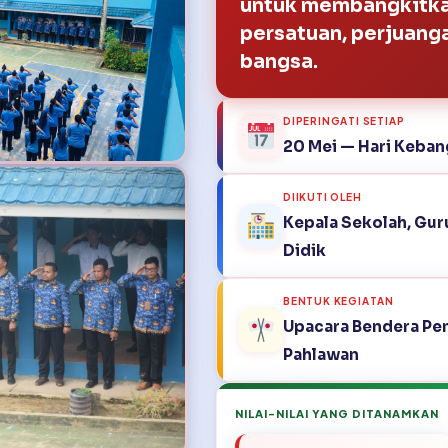
untuk membangkitk
persatuan, perjuang
bangsa.
DIPERINGATI SETIAP
20 Mei — Hari Keban
DIIKUTI OLEH
Kepala Sekolah, Guru
Didik
BENTUK KEGIATAN
Upacara Bendera Pe
Pahlawan
NILAI-NILAI YANG DITANAMKAN