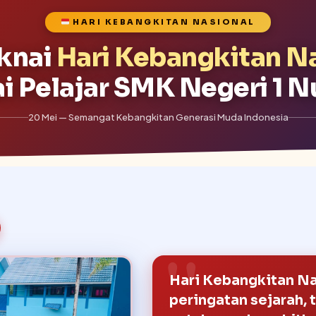
HARI KEBANGKITAN NASIONAL
knai
Hari Kebangkitan N
i Pelajar SMK Negeri 1 
20 Mei — Semangat Kebangkitan Generasi Muda Indonesia
Hari Kebangkitan Na
peringatan sejarah,