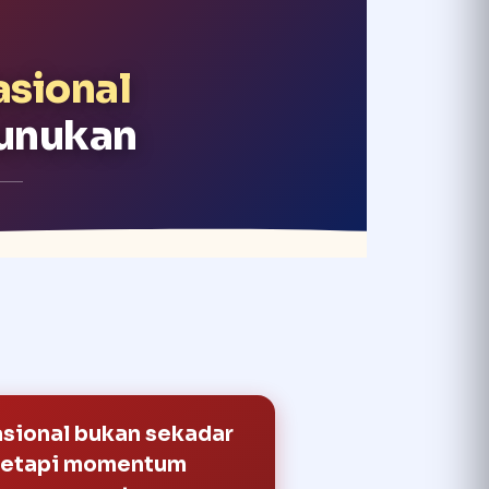
asional
Nunukan
sional bukan sekadar
 tetapi momentum