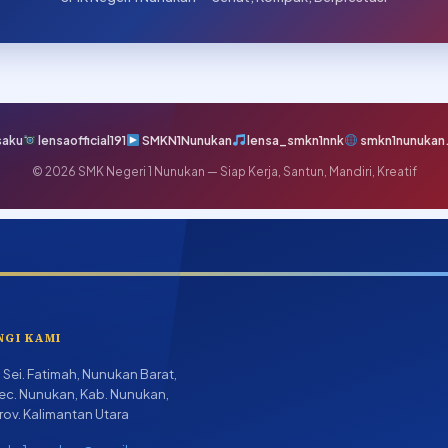
saku
lensaofficial191
SMKN1Nunukan
lensa_smkn1nnk
smkn1nunukan.
© 2026 SMK Negeri 1 Nunukan — Siap Kerja, Santun, Mandiri, Kreatif
NGI KAMI
l. Sei. Fatimah, Nunukan Barat,
ec. Nunukan, Kab. Nunukan,
rov. Kalimantan Utara