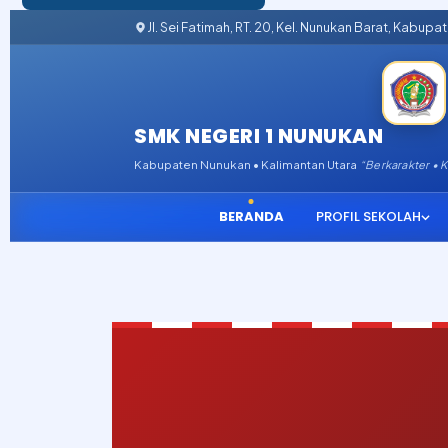
Jl. Sei Fatimah, RT. 20, Kel. Nunukan Barat, Kabup
SMK NEGERI 1 NUNUKAN
Kabupaten Nunukan • Kalimantan Utara
“Berkarakter • 
BERANDA
PROFIL SEKOLAH