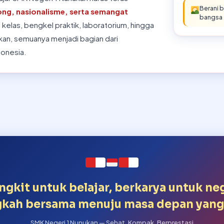
Berani 
ng, nasionalisme, serta semangat
bangsa
g kelas, bengkel praktik, laboratorium, hingga
lkan, semuanya menjadi bagian dari
donesia.
ngkit untuk belajar, berkarya untuk neg
kah bersama menuju masa depan yang
SMK Negeri 1 Nunukan — Sehat, Kompak, Berprestasi