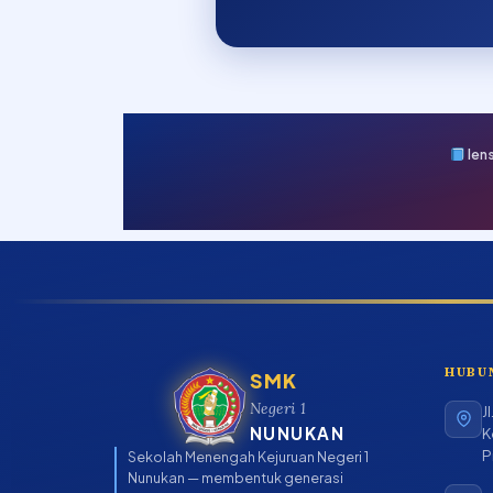
len
HUBU
SMK
Negeri 1
J
NUNUKAN
K
P
Sekolah Menengah Kejuruan Negeri 1
Nunukan — membentuk generasi