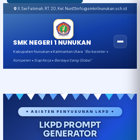
Jl. Sei Fatimah, RT. 20, Kel. Nunukan Barat, Kabupaten Nunukan, K
info@smkn1nunukan.sch.id
SMK NEGERI 1 NUNUKAN
Kabupaten Nunukan • Kalimantan Utara
“Berkarakter •
Kompeten • Siap Kerja • Berdaya Saing Global”
✦ ASISTEN PENYUSUNAN LKPD ✦
LKPD PROMPT
GENERATOR